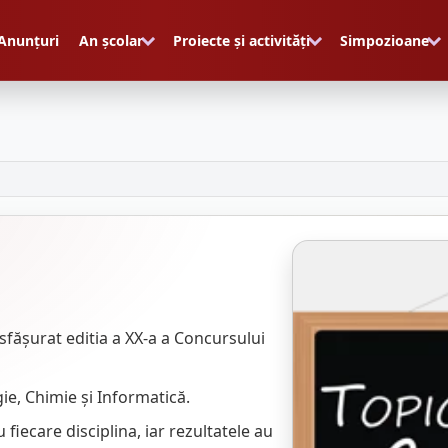
Anunțuri
An școlar
Proiecte și activități
Simpozioane
esfășurat editia a XX-a a Concursului
gie, Chimie și Informatică.
fiecare disciplina, iar rezultatele au