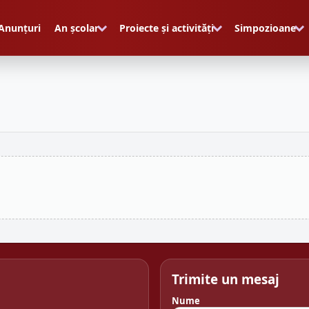
Anunțuri
An școlar
Proiecte și activități
Simpozioane
Trimite un mesaj
Nume