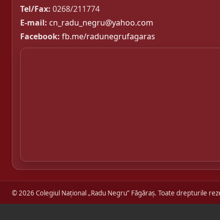
Tel/Fax:
0268/211774
E-mail:
cn_radu_negru@yahoo.com
Facebook:
fb.me/radunegrufagaras
© 2026 Colegiul Național „Radu Negru” Făgăraș. Toate drepturile rez