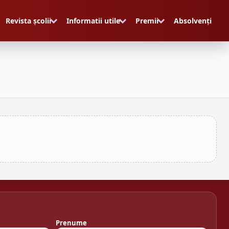
Revista școlii
Informatii utile
Premii
Absolvenți
Prenume