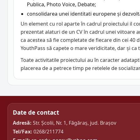
Publica, Photo Voice, Debate;
consolidarea unei identitati europene și dezvoltă
Un element cu rol aparte în cadrul proiectului il co
prezentat alaturi de un CV în cadrul unei viitoare an
ca acestea să fie completate de fiecare din cei 40 de 
YouthPass să capete o mare veridicitate, dar și ca t
Toate activitatile proiectului au în caracter adatapt
placerea de a petrece timp pe retelele de socializar
Date de contact
Adresă:
Str. Școlii, Nr. 1, Făgăraș, jud. Brașov
Tel/Fax:
0268/211774