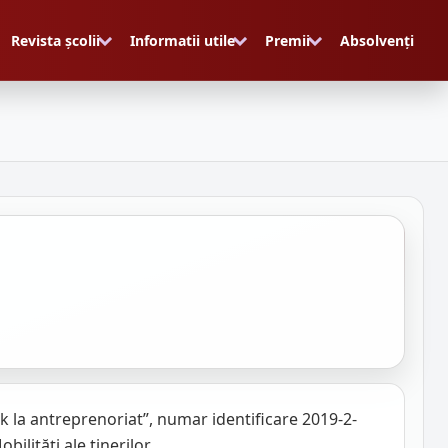
Revista școlii
Informatii utile
Premii
Absolvenți
 la antreprenoriat”, numar identificare 2019-2-
ităţi ale tinerilor.