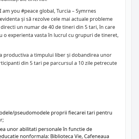
– I am you #peace global, Turcia – Symrnes
videnta și să rezolve cele mai actuale probleme
directi un numar de 40 de tineri din 5 tari, în care
o experienta vasta în lucrul cu grupuri de tineret,
rea productiva a timpului liber și dobandirea unor
cipanti din 5 tari pe parcursul a 10 zile petrecute
odele/pseudomodele proprii fiecarei tari pentru
r;
 unor abilitati personale în functie de
 de educatie nonformala: Biblioteca Vie, Cafeneaua