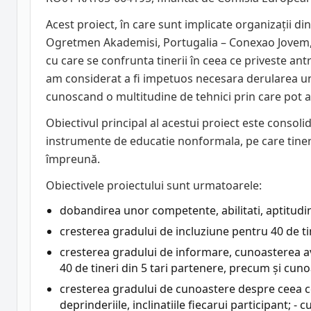
Acest proiect, în care sunt implicate organizații d
Ogretmen Akademisi, Portugalia – Conexao Jovem, P
cu care se confrunta tinerii în ceea ce priveste antr
am considerat a fi impetuos necesara derularea unu
cunoscand o multitudine de tehnici prin care pot a
Obiectivul principal al acestui proiect este consoli
instrumente de educatie nonformala, pe care tinerii
împreună.
Obiectivele proiectului sunt urmatoarele:
dobandirea unor competente, abilitati, aptitudini
cresterea gradului de incluziune pentru 40 de tin
cresterea gradului de informare, cunoasterea a
40 de tineri din 5 tari partenere, precum și cuno
cresterea gradului de cunoastere despre ceea ce
deprinderiile, inclinatiile fiecarui participant; -