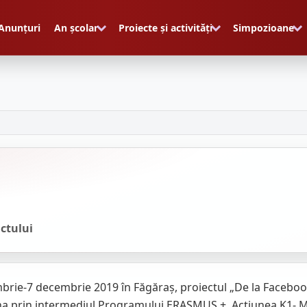
Anunțuri
An școlar
Proiecte și activități
Simpozioane
ctului
brie-7 decembrie 2019 în Făgăraș, proiectul „De la Facebook
prin intermediul Programului ERASMUS +, Actiunea K1- Mobil