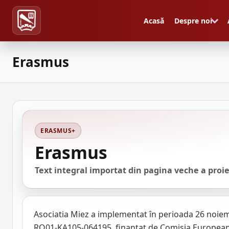
Acasă
Despre noi
Erasmus
ERASMUS+
Erasmus
Text integral importat din pagina veche a proie
Asociatia Miez a implementat în perioada 26 noiem
RO01-KA105-064195, finantat de Comisia Europeana 