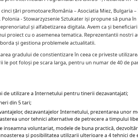
in cinci țări promotoare:România – Asociatia Miez, Bulgaria 
olonia - Stowarzyzsenie Sztukater iși propune să puna în e
eprenoriatul și alfabetizarea digitala. Avem ca și beneficiari 
i proiect cu o asemenea tematica. Reprezentantii nostri au 
borda și gestiona problemele actualitatii.
darea gradului de constientizare în ceea ce priveste utiliza
 le pot foloși pe scara larga, pentru un numar de 40 de parti
 de utilizare a Internetului pentru tinerii dezavantajati;
eri din 5 tari;
vantajelor, dezavantajelor Internetului, prezentarea unor m
asterea unor tehnici alternative de petrecere a timpului libe
 inseamna voluntariat, modele de buna practică, dezvoltărea
 cunoasterea și posibilitatea utilizarii ulterioare a 4 tehnici