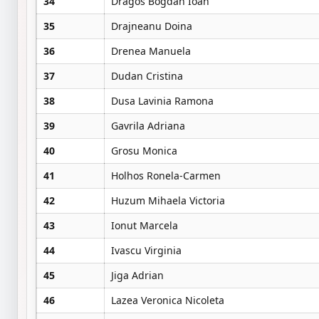
34
Dragos Bogdan Ioan
35
Drajneanu Doina
36
Drenea Manuela
37
Dudan Cristina
38
Dusa Lavinia Ramona
39
Gavrila Adriana
40
Grosu Monica
41
Holhos Ronela-Carmen
42
Huzum Mihaela Victoria
43
Ionut Marcela
44
Ivascu Virginia
45
Jiga Adrian
46
Lazea Veronica Nicoleta