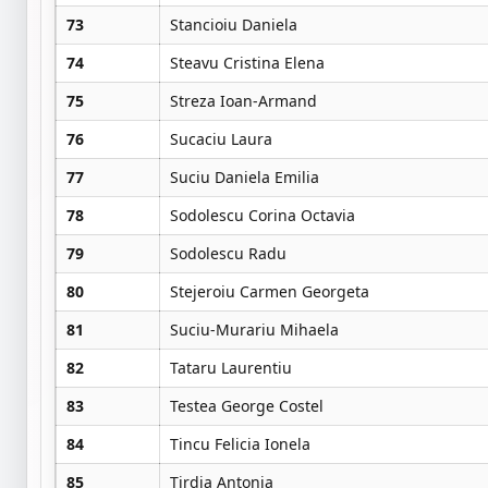
73
Stancioiu Daniela
74
Steavu Cristina Elena
75
Streza Ioan-Armand
76
Sucaciu Laura
77
Suciu Daniela Emilia
78
Sodolescu Corina Octavia
79
Sodolescu Radu
80
Stejeroiu Carmen Georgeta
81
Suciu-Murariu Mihaela
82
Tataru Laurentiu
83
Testea George Costel
84
Tincu Felicia Ionela
85
Tirdia Antonia