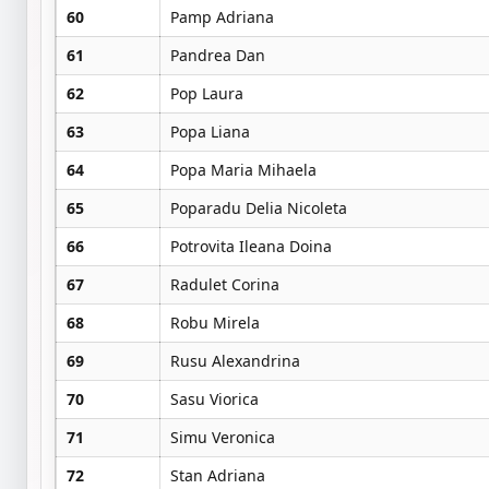
60
Pamp Adriana
61
Pandrea Dan
62
Pop Laura
63
Popa Liana
64
Popa Maria Mihaela
65
Poparadu Delia Nicoleta
66
Potrovita Ileana Doina
67
Radulet Corina
68
Robu Mirela
69
Rusu Alexandrina
70
Sasu Viorica
71
Simu Veronica
72
Stan Adriana