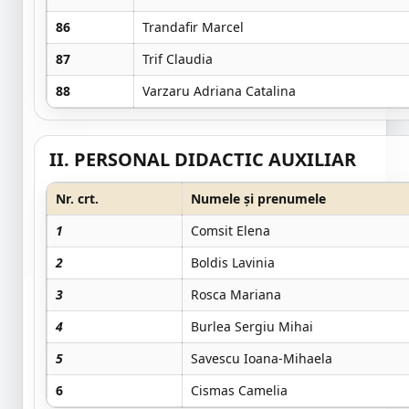
86
Trandafir Marcel
87
Trif Claudia
88
Varzaru Adriana Catalina
II. PERSONAL DIDACTIC AUXILIAR
Nr. crt.
Numele și prenumele
1
Comsit Elena
2
Boldis Lavinia
3
Rosca Mariana
4
Burlea Sergiu Mihai
5
Savescu Ioana-Mihaela
6
Cismas Camelia