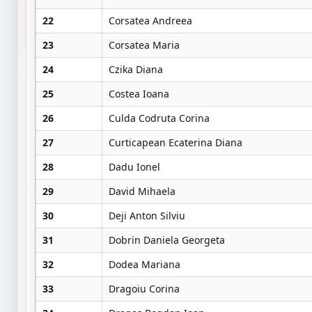
22
Corsatea Andreea
23
Corsatea Maria
24
Czika Diana
25
Costea Ioana
26
Culda Codruta Corina
27
Curticapean Ecaterina Diana
28
Dadu Ionel
29
David Mihaela
30
Deji Anton Silviu
31
Dobrin Daniela Georgeta
32
Dodea Mariana
33
Dragoiu Corina