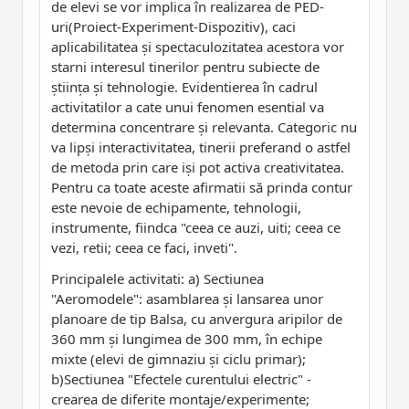
de elevi se vor implica în realizarea de PED-
uri(Proiect-Experiment-Dispozitiv), caci
aplicabilitatea și spectaculozitatea acestora vor
starni interesul tinerilor pentru subiecte de
știința și tehnologie. Evidentierea în cadrul
activitatilor a cate unui fenomen esential va
determina concentrare și relevanta. Categoric nu
va lipși interactivitatea, tinerii preferand o astfel
de metoda prin care iși pot activa creativitatea.
Pentru ca toate aceste afirmatii să prinda contur
este nevoie de echipamente, tehnologii,
instrumente, fiindca "ceea ce auzi, uiti; ceea ce
vezi, retii; ceea ce faci, inveti".
Principalele activitati: a) Sectiunea
"Aeromodele": asamblarea și lansarea unor
planoare de tip Balsa, cu anvergura aripilor de
360 mm și lungimea de 300 mm, în echipe
mixte (elevi de gimnaziu și ciclu primar);
b)Sectiunea "Efectele curentului electric" -
crearea de diferite montaje/experimente;