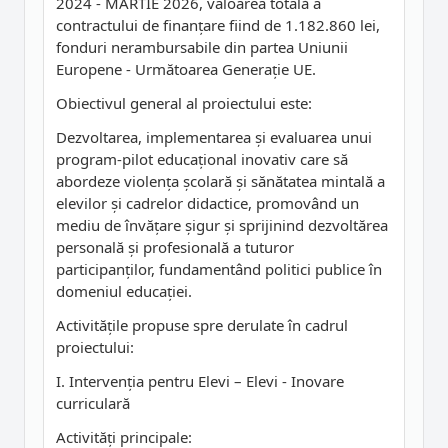
2024 - MARTIE 2026, valoarea totală a
contractului de finanțare fiind de 1.182.860 lei,
fonduri nerambursabile din partea Uniunii
Europene - Următoarea Generație UE.
Obiectivul general al proiectului este:
Dezvoltarea, implementarea și evaluarea unui
program-pilot educațional inovativ care să
abordeze violența școlară și sănătatea mintală a
elevilor și cadrelor didactice, promovând un
mediu de învățare șigur și sprijinind dezvoltărea
personală și profesională a tuturor
participanților, fundamentând politici publice în
domeniul educației.
Activitățile propuse spre derulate în cadrul
proiectului:
I. Intervenția pentru Elevi – Elevi - Inovare
curriculară
Activități principale: