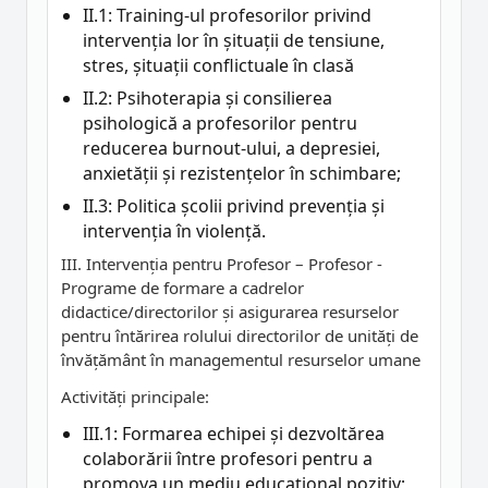
II.1: Training-ul profesorilor privind
intervenția lor în șituații de tensiune,
stres, șituații conflictuale în clasă
II.2: Psihoterapia și consilierea
psihologică a profesorilor pentru
reducerea burnout-ului, a depresiei,
anxietății și rezistențelor în schimbare;
II.3: Politica școlii privind prevenția și
intervenția în violență.
III. Intervenția pentru Profesor – Profesor -
Programe de formare a cadrelor
didactice/directorilor și asigurarea resurselor
pentru întărirea rolului directorilor de unități de
învățământ în managementul resurselor umane
Activități principale:
III.1: Formarea echipei și dezvoltărea
colaborării între profesori pentru a
promova un mediu educațional pozitiv;