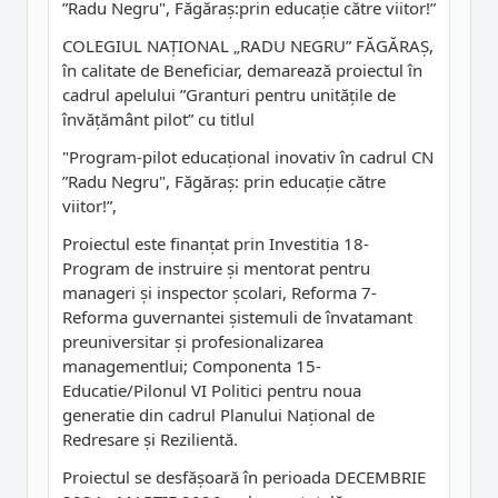
”Radu Negru", Făgăraș:prin educație către viitor!”
COLEGIUL NAȚIONAL „RADU NEGRU” FĂGĂRAȘ,
în calitate de Beneficiar, demarează proiectul în
cadrul apelului ”Granturi pentru unitățile de
învățământ pilot” cu titlul
"Program-pilot educațional inovativ în cadrul CN
”Radu Negru", Făgăraș: prin educație către
viitor!”,
Proiectul este finanțat prin Investitia 18-
Program de instruire și mentorat pentru
manageri și inspector școlari, Reforma 7-
Reforma guvernantei șistemuli de învatamant
preuniversitar și profesionalizarea
managementlui; Componenta 15-
Educatie/Pilonul VI Politici pentru noua
generatie din cadrul Planului Național de
Redresare și Rezilientă.
Proiectul se desfășoară în perioada DECEMBRIE